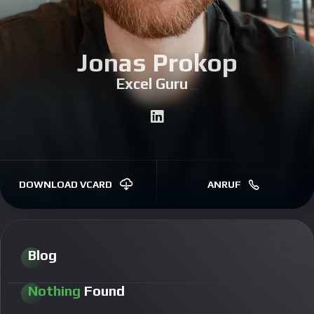
Jonas Prokop
Excel
|
DOWNLOAD VCARD
ANRUF
Blog
Nothing
Found